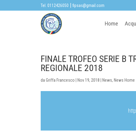
|
Tel. 0112426050
fipsas@gmail.com
Home
Acqu
FINALE TROFEO SERIE B 
REGIONALE 2018
da
Griffa Francesco
|
Nov 19, 2018
|
News
,
News Home
htt