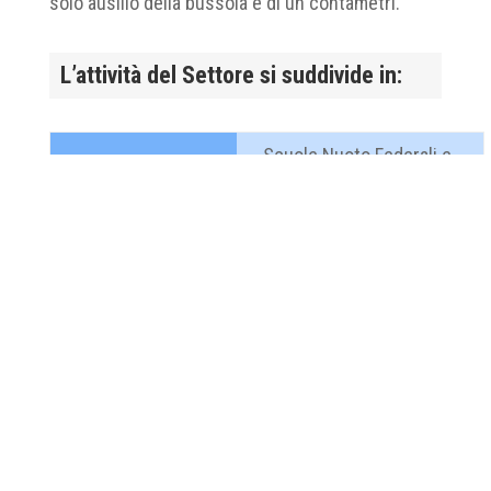
solo ausilio della bussola e di un contametri.
L’attività del Settore si suddivide in:
Scuole Nuoto Federali e
ATTIVITA’
Circuito “Tutte le
PROMOZIONALE
età”Pre-Agonismo e
Gare
ATTIVITA’
Campionati ItalianiCoppa
AMATORIALE
Italia
Master
Specialità FONDO “Long
Distance”Specialità
ATTIVITA’
VELOCITA’ Campionati