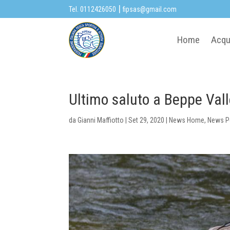
|
Tel. 0112426050
fipsas@gmail.com
Home
Acqu
Ultimo saluto a Beppe Vall
da
Gianni Maffiotto
|
Set 29, 2020
|
News Home
,
News P