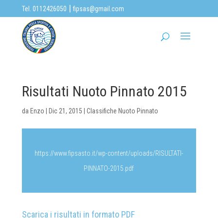
|
Tel. 0112426050
fipsas@gmail.com
Risultati Nuoto Pinnato 2015
da
Enzo
|
Dic 21, 2015
|
Classifiche Nuoto Pinnato
https://www.fipsasto.it/wp-content/uploads/RISULTATI-
PINNATO-2015.pdf
Scarica i risultati in formato PDF