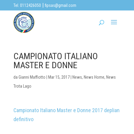
|
Tel. 0112426050
fipsas@gmail.com
CAMPIONATO ITALIANO
MASTER E DONNE
da
Gianni Maffiotto
|
Mar 15, 2017
|
News
,
News Home
,
News
Trota Lago
Campionato Italiano Master e Donne 2017 deplian
definitivo