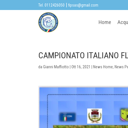
|
Tel. 0112426050
fipsas@gmail.com
Home
Acqu
CAMPIONATO ITALIANO FL
da
Gianni Maffiotto
|
Ott 16, 2021
|
News Home
,
News P