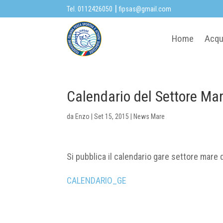
|
Tel. 0112426050
fipsas@gmail.com
Home
Acqu
Calendario del Settore Ma
da
Enzo
|
Set 15, 2015
|
News Mare
Si pubblica il calendario gare settore mare 
CALENDARIO_GE