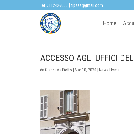
|
Tel. 0112426050
fipsas@gmail.com
Home
Acqu
ACCESSO AGLI UFFICI DE
da
Gianni Maffiotto
|
Mar 10, 2020
|
News Home